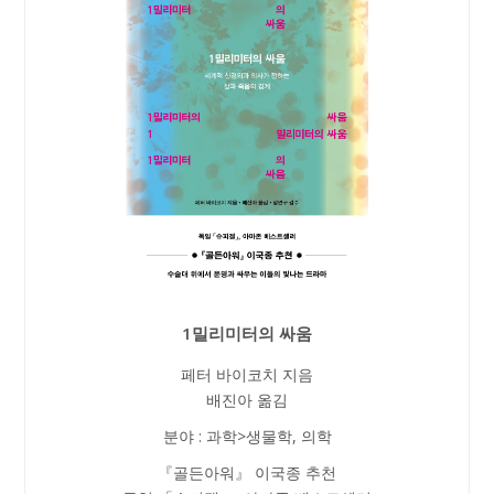
1밀리미터의 싸움
페터 바이코치 지음
배진아 옮김
분야 : 과학>생물학, 의학
『골든아워』 이국종 추천